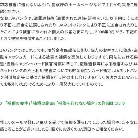
詐欺被害に遭わないように、警察庁のホームページなどで手口や対策をご確
認ください。
なお、JAバンクは、盗難通帳等（盗難された通帳・証書をいう。以下同じ。）によ
り不正に貯金を払戻しされたり、JAネットバンクにより不正に送金されたりし
たことにより被害にあわれた個人のお客さまに対し、2008年9月から、下記の
とおり被害を補償することとしました。
JAバンクではこれまでも、預貯金者保護法に則り、個人のお客さまに偽造・盗
難キャッシュカードによる被害の補償を実施しておりますが、同法における偽
造・盗難キャッシュカード被害補償に準じて、盗難通帳等による被害およびJA
ネットバンクの不正利用被害についても貯金規定、カード規定、JAネットバン
ク利用規定等に基づき補償を行う旨の申し合わせを行い、お客さまに安心し
てお取引いただけるためにより一層努力していくものです。
「補償の要件」「補償の範囲」「補償を行わない場合」の詳細はコチラ
怪しいメールや怪しい電話を受けて情報を漏らしてしまった場合や、ご不安に
感じることがございましたら、直ぐにお近くのJA窓口へご相談ください。