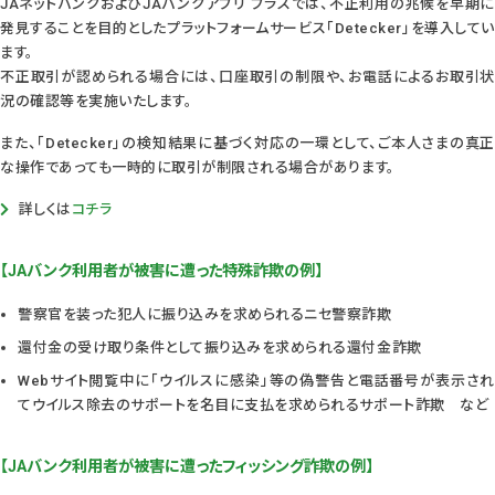
JAネットバンクおよびJAバンクアプリ プラスでは、不正利用の兆候を早期に
発見することを目的としたプラットフォームサービス「Detecker」を導入してい
ます。
不正取引が認められる場合には、口座取引の制限や、お電話によるお取引状
況の確認等を実施いたします。
また、「Detecker」の検知結果に基づく対応の一環として、ご本人さまの真正
な操作であっても一時的に取引が制限される場合があります。
詳しくは
コチラ
【JAバンク利用者が被害に遭った特殊詐欺の例】
警察官を装った犯人に振り込みを求められるニセ警察詐欺
還付金の受け取り条件として振り込みを求められる還付金詐欺
Webサイト閲覧中に「ウイルスに感染」等の偽警告と電話番号が表示され
てウイルス除去のサポートを名目に支払を求められるサポート詐欺 など
【JAバンク利用者が被害に遭ったフィッシング詐欺の例】