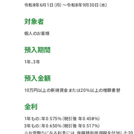
令和8年6月1日（月）～令和8年9月30日（水）
対象者
個人のお客様
預入期間
1年、3年
預入金額
10万円以上の新規資金または20％以上の増額書替
金利
1年もの：年0.575％（税引後 年0.458％）
3年もの：年0.650％（税引後 年0.517％）
※お受取りになる利息には、復興特別所得税を付加した20.