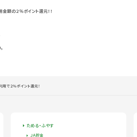
用金額の２％ポイント還元！！
）
。
利用で２％ポイント還元！
ためる・ふやす
ＪＡ貯金