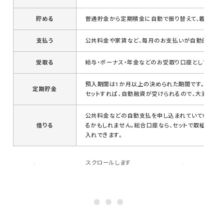
貯める
普通貯金から定期積金に自動で振り替えて、着実に
支払う
公共料金や家賃など、毎月のお支払いが自動的に完
受取る
給与・ボーナス・年金などのお受取り口座としてご
預入期間は1か月以上の決められた期間です。預
定期貯金
セットすれば、自動融資が受けられるので、大変便利
公共料金などの自動支払を申し込まれていても、万
借りる
るかもしれません。総合口座なら、セットで取組ま
入れできます。
スクロールします