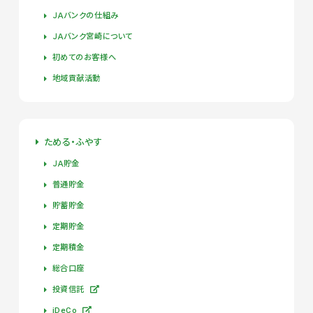
ＪＡバンクの仕組み
ＪＡバンク宮崎について
初めてのお客様へ
地域貢献活動
ためる・ふやす
ＪＡ貯金
普通貯金
貯蓄貯金
定期貯金
定期積金
総合口座
投資信託
iDeCo